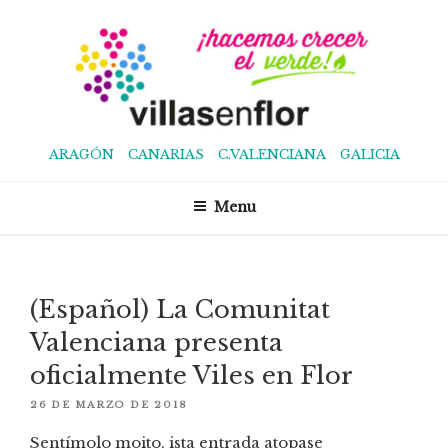
Ir
o
contido
ARAGÓN
CANARIAS
C.VALENCIANA
GALICIA
VILLAS EN FLOR
¡Hacemos crecer el verde!
Menu
(Español) La Comunitat
Valenciana presenta
oficialmente Viles en Flor
PUBLICADO
26 DE MARZO DE 2018
EN
Sentímolo moito, ista entrada atopase